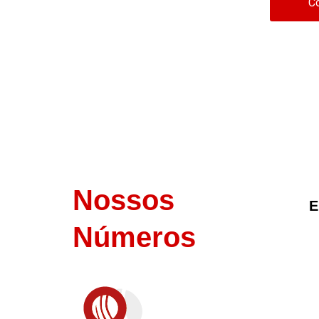
C
Nossos
E
Números